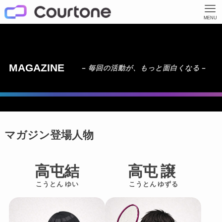
MENU
MAGAZINE
– 毎回の活動が、もっと面白くなる –
マガジン登場人物
高屯
結
高屯
譲
こうとん
ゆい
こうとん
ゆずる