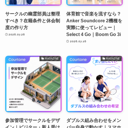
サークルの幽霊部員は整理
体育館で音楽を流すなら？
すべき？在籍条件と休会制
Anker Soundcore 2機種を
度の作り方
実際に使ってレビュー｜
Select 4 Go｜Boom Go 3i
2026.07.26
2026.07.16
MAGAZINE
MAGAZINE
参加管理でサークルをデザ
ダブルス組み合わせをメン
イン｜ビジター・新人受け
バー自身で動かす｜スマホ