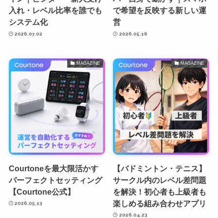
入れ・レベル比率を誰でも
で希望を反映する新しい運
システム化
営
2026.07.02
2026.05.16
MAGAZINE
MAGAZINE
Courtoneを最大限活かす
【バドミントン・テニス】
パーフェクトセッティング
サークル内のレベル差問題
【Courtone公式】
を解決！初心者も上級者も
楽しめる組み合わせアプリ
2026.05.13
2026.04.23