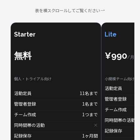
表を横スクロールしてご覧ください
Starter
Lite
無料
¥990
/月（
個人・トライアル向け
小規模チーム向け
活動定員
活動定員
11名まで
管理者登録
管理者登録
1名まで
チーム作成
チーム作成
1つまで
同時間帯の活動
同時間帯の活動
×
記録保存
記録保存
1ヶ月間