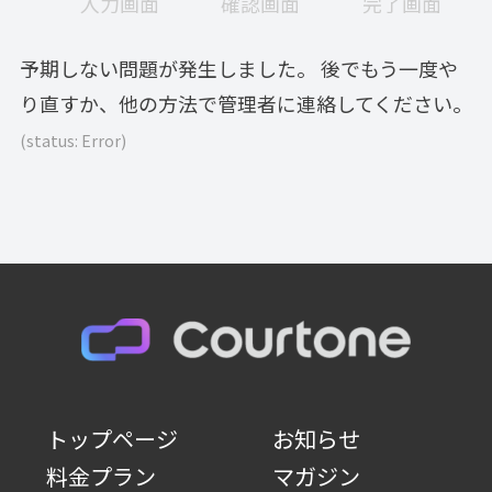
入力画面
現
確認画面
現
完了画面
現
在
在
在
表
表
表
予期しない問題が発生しました。 後でもう一度や
示
示
示
り直すか、他の方法で管理者に連絡してください。
さ
さ
さ
(status: Error)
れ
れ
れ
て
て
て
い
い
い
る
る
る
画
画
画
面
面
面
で
で
で
す。
す。
す。
トップページ
お知らせ
料金プラン
マガジン