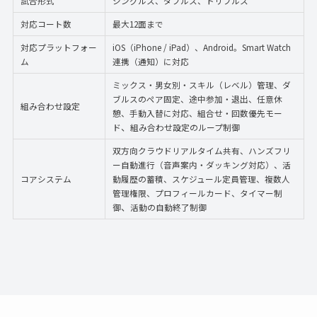
試合形式
シングルス、ダブルス、トリプルス
対応コート数
最大12面まで
対応プラットフォー
iOS（iPhone / iPad）、Android。Smart Watch
ム
連携（通知）に対応
ミックス・男女別・スキル（レベル）管理、ダ
ブルスのペア固定、途中参加・退出、任意休
組み合わせ設定
憩、手動入替に対応、組合せ・回数優先モー
、
ド
組み合わせ設定のループ制御
双方向クラウドリアルタイム共有、ハンズフリ
ー自動進行（音声案内・ダッキング対応）、活
コアシステム
動履歴の蓄積、スケジュール定員管理、複数人
管理権限、プロフィールカード、タイマー制
、
御
活動の自動終了制御