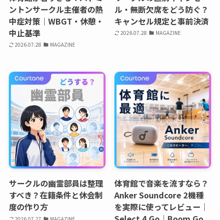
ントンサークル主催者の熱
ル・無断欠席をどう防ぐ？
中症対策｜WBGT・休憩・
キャンセル規定と事前決済
中止基準
2026.07.28
MAGAZINE
2026.07.28
MAGAZINE
サークルの幽霊部員は整理
体育館で音楽を流すなら？
すべき？在籍条件と休会制
Anker Soundcore 2機種
度の作り方
を実際に使ってレビュー｜
Select 4 Go｜Boom Go
2026.07.27
MAGAZINE