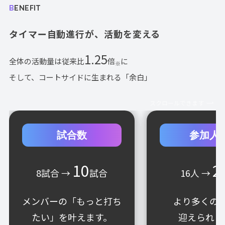
BENEFIT
タイマー自動進行が、活動を変える
1.25
全体の活動量は従来比
倍
に
※
そして、コートサイドに生まれる「余白」
スクロールできます
試合数
参加人
10
2
8試合 →
試合
16人 →
メンバーの「もっと打ち
より多くの
たい」を叶えます。
迎えられま