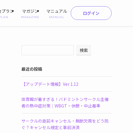
金プラン
マガジン
マニュアル
ログイン
PLAN
MAGAZINE
MANUAL
検索
最近の投稿
【アップデート情報】Ver 1.12
体育館が暑すぎる！バドミントンサークル主催
者の熱中症対策｜WBGT・休憩・中止基準
サークルの直前キャンセル・無断欠席をどう防
ぐ？キャンセル規定と事前決済